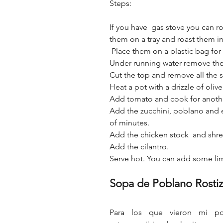
Steps:
If you have  gas stove you can ro
them on a tray and roast them in 
 Place them on a plastic bag for 
Under running water remove the
Cut the top and remove all the s
Heat a pot with a drizzle of oliv
Add tomato and cook for another
Add the zucchini, poblano and e
of minutes. 
Add the chicken stock  and shre
Add the cilantro.
Serve hot. You can add some lim
Sopa de Poblano Rosti
Para los que vieron mi po