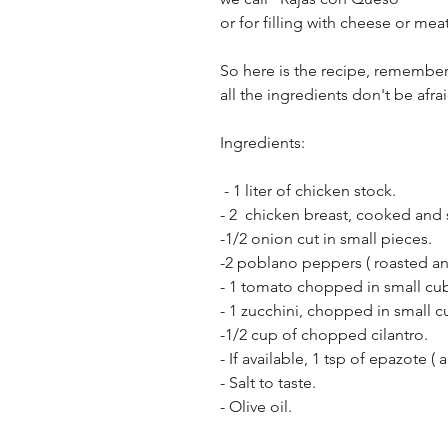
or for filling with cheese or meat
So here is the recipe, remember 
all the ingredients don't be afra
Ingredients:
 - 1 liter of chicken stock.
- 2  chicken breast, cooked and
-1/2 onion cut in small pieces.
-2 poblano peppers ( roasted a
- 1 tomato chopped in small cu
- 1 zucchini, chopped in small c
-1/2 cup of chopped cilantro.
- If available, 1 tsp of epazote (
- Salt to taste.
- Olive oil.