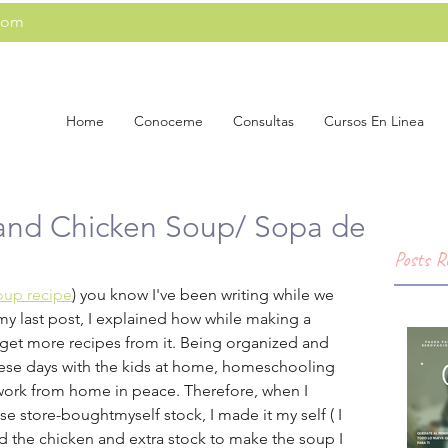
com
Home
Conoceme
Consultas
Cursos En Linea
and Chicken Soup/ Sopa de
Posts R
soup recipe
) you know I've been writing while we 
y last post, I explained how while making a 
 get more recipes from it. Being organized and 
these days with the kids at home, homeschooling 
work from home in peace. Therefore, when I 
use store-boughtmyself stock, I made it my self ( I 
ed the chicken and extra stock to make the soup I 