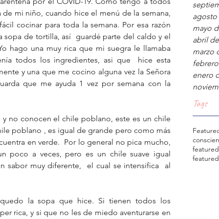
uarentena por el COVID-19. Como tengo a todos 
septie
ra de mi niño, cuando hice el menú de la semana, 
agosto
fácil cocinar para toda la semana. Por esa razón 
mayo d
 sopa de tortilla, así  guardé parte del caldo y el 
abril d
Yo hago una muy rica que mi suegra le llamaba 
marzo 
ía todos los ingredientes, asi que  hice esta 
febrero
mente y una que me cocino alguna vez la Señora 
enero 
guarda que me ayuda 1 vez por semana con la 
noviem
Tags
y no conocen el chile poblano, este es un chile 
hile poblano , es igual de grande pero como más 
Feature
conscie
cuentra en verde.  Por lo general no pica mucho, 
feature
n poco a veces, pero es un chile suave igual 
feature
sabor muy diferente,  el cual se intensifica  al 
uedo la sopa que hice. Si tienen todos los 
er rica, y si que no les de miedo aventurarse en 