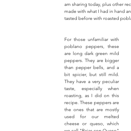
am sharing today, plus other rec
made with what I had in hand an
tasted before with roasted pob
For those unfamiliar with 
poblano peppers, these 
are long dark green mild 
peppers. They are bigger 
than pepper bells, and a 
bit spicier, but still mild. 
They have a very peculiar 
taste, especially when 
roasting, as I did on this 
recipe. These peppers are 
the ones that are mostly 
used for our melted 
cheese or queso, which 
we call "Rajas con Queso" 