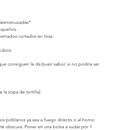
 desmenuzadas*
pequeños.
lemados cortados en tiras. 
cubos.
que consiguen le da buen sabor, si no podría ser 
 la sopa de tortilla)
los poblanos ya sea a fuego directo o al horno 
este obscura. Poner en una bolsa a sudar por 1 