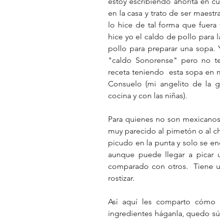
estoy escribiendo ahorita en c
en la casa y trato de ser maest
lo hice de tal forma que fuera 
hice yo el caldo de pollo para la
pollo para preparar una sopa. 
"caldo Sonorense" pero no ten
receta teniendo  esta sopa en 
Consuelo (mi angelito de la 
cocina y con las niñas). 
Para quienes no son mexicanos 
muy parecido al pimetón o al c
picudo en la punta y solo se en
aunque puede llegar a picar u
comparado con otros.  Tiene un 
rostizar. 
Así aquí les comparto cómo q
ingredientes háganla, quedo súp