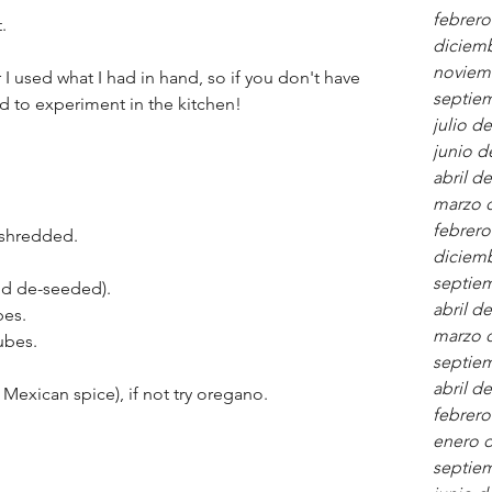
febrero
. 
diciem
noviem
I used what I had in hand, so if you don't have 
septie
id to experiment in the kitchen!
julio d
junio d
abril d
marzo 
febrero
 shredded.
diciem
septie
nd de-seeded).
abril d
bes.
marzo 
ubes.
septie
abril d
 a Mexican spice), if not try oregano.
febrero
enero 
septie