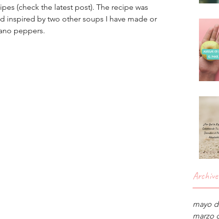
ipes (check the latest post). The recipe was 
d inspired by two other soups I have made or 
lano peppers.
Archive
mayo d
marzo 