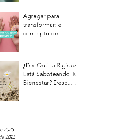
Nuevo
Agregar para
transformar: el
concepto de
"crowding out".
¿Por Qué la Rigidez
Está Saboteando Tu
Bienestar? Descubre
el Poder de la
Adaptabilidad
e 2025
de 2025