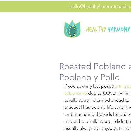
hello@healthyharmoncoach.
Roasted Poblano 
Poblano y Pollo
If you saw my last post (
tortilla 
#stayhome
 due to COVD-19. In m
tortilla soup I planned ahead to
practical has been a life saver 
and managing the kids let dad 
made the tortilla soup, I didn't 
usually always do anyway). I sav