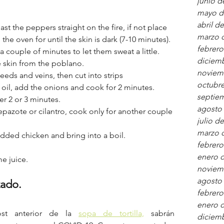
junio d
mayo d
abril d
ast the peppers straight on the fire, if not place 
marzo 
the oven for until the skin is dark (7-10 minutes).
febrero
a couple of minutes to let them sweat a little.
diciem
 skin from the poblano. 
noviem
eeds and veins, then cut into strips 
octubre
e oil, add the onions and cook for 2 minutes. 
septie
 2 or 3 minutes. 
agosto
pazote or cilantro, cook only for another couple 
julio d
marzo 
dded chicken and bring into a boil.
febrero
enero 
e juice.
noviem
agosto
zado.
febrero
enero 
st anterior de la 
sopa de tortilla,
 sabrán 
diciem