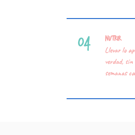
04
Nutrir
Llevar lo a
verdad, sin 
semanas caó