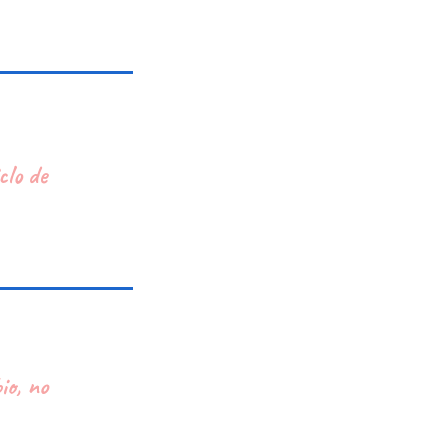
clo de
io, no