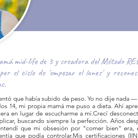
amá mid-life de 3 y creadora del Método R
r el ciclo de 'empezar el lunes' y reconec
s.
entó que había subido de peso. Yo no dije nada —
 los 14, mi propia mamá me puso a dieta. Ahí apre
fuera en lugar de escucharme a mí.Crecí descone
xplicar, buscando siempre la perfección. Años de
o, entendí que mi obsesión por "comer bien" era,
ntía que podía controlar.Mis certificaciones (IIN