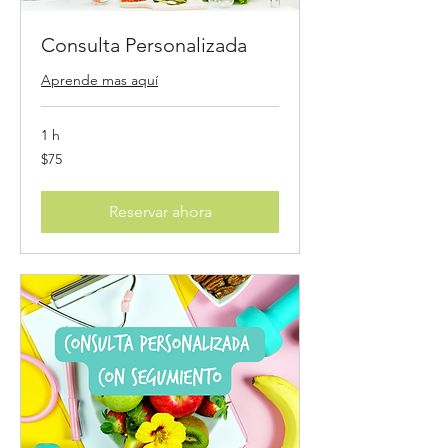
Consulta Personalizada
Aprende mas aquí
1 h
75
$75
US
dollars
Reservar ahora