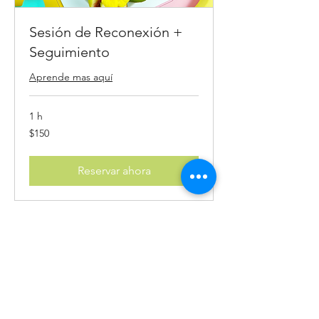
Sesión de Reconexión +
Seguimiento
Aprende mas aquí
1 h
150
$150
US
dollars
Reservar ahora
Agenda una consulta
gratuita de
descurbrimiento