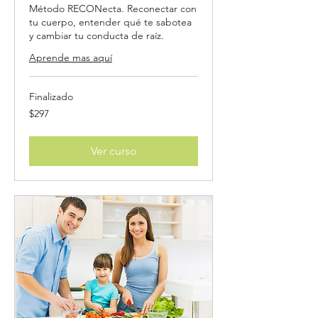
Método RECONecta. Reconectar con
tu cuerpo, entender qué te sabotea
y cambiar tu conducta de raíz.
Aprende mas aquí
Finalizado
297
$297
US
dollars
Ver curso