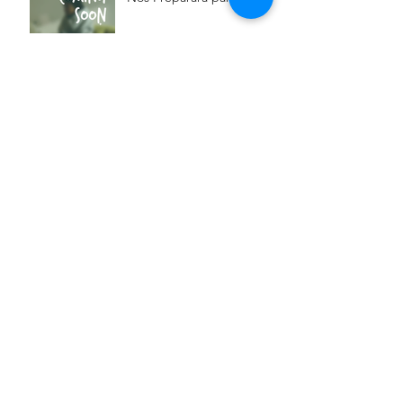
Nuevo
Agregar para transformar:
el concepto de "crowding
out".
¿Por Qué la Rigidez Está
Saboteando Tu Bienestar?
Descubre el Poder de la
Adaptabilidad
Archive