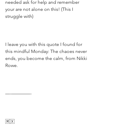
needed ask for help and remember 
your are not alone on this! (This I 
struggle with)
I leave you with this quote I found for 
this mindful Monday: The chaoes never 
ends, you become the calm, from Nikki 
Rowe.
—-————-
🇲🇽