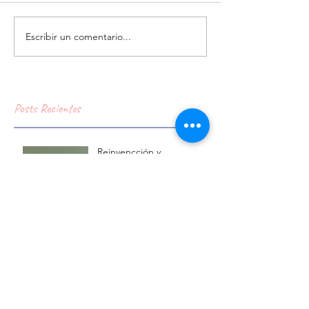
Escribir un comentario...
Posts Recientes
Reinvencción y
Crecimiento: La Pausa que
Nos Preparará para lo
Nuevo
Agregar para transformar:
el concepto de "crowding
out".