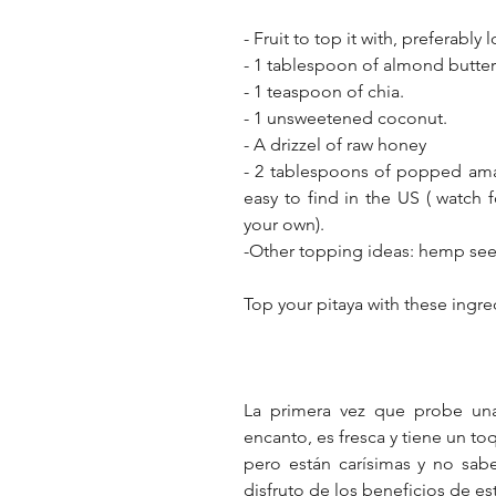
- Fruit to top it with, preferably
- 1 tablespoon of almond butter
- 1 teaspoon of chia.
- 1 unsweetened coconut. 
- A drizzel of raw honey
- 2 tablespoons of popped amar
easy to find in the US ( watch 
your own).
-Other topping ideas: hemp seed
Top your pitaya with these ingre
La primera vez que probe una
encanto, es fresca y tiene un to
pero están carísimas y no sabe
disfruto de los beneficios de es