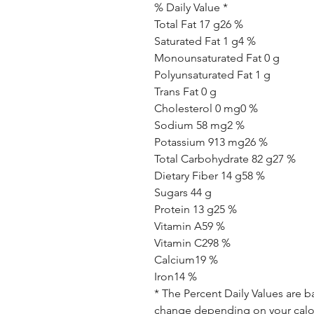
% Daily Value *
Total Fat 17 g26 %
Saturated Fat 1 g4 %
Monounsaturated Fat 0 g
Polyunsaturated Fat 1 g
Trans Fat 0 g
Cholesterol 0 mg0 %
Sodium 58 mg2 %
Potassium 913 mg26 %
Total Carbohydrate 82 g27 %
Dietary Fiber 14 g58 %
Sugars 44 g
Protein 13 g25 %
Vitamin A59 %
Vitamin C298 %
Calcium19 %
Iron14 %
* The Percent Daily Values are b
change depending on your calor