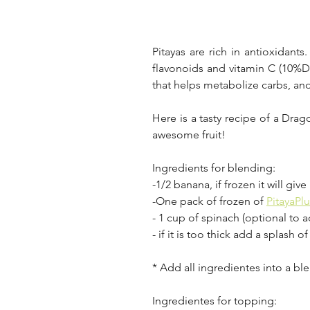
Pitayas are rich in antioxidan
flavonoids and vitamin C (10%DV)
that helps metabolize carbs, and 
Here is a tasty recipe of a Drago
awesome fruit!
Ingredients for blending:
-1/2 banana, if frozen it will giv
-One pack of frozen of 
PitayaPlu
- 1 cup of spinach (optional to 
- if it is too thick add a splash
* Add all ingredientes into a ble
Ingredientes for topping: