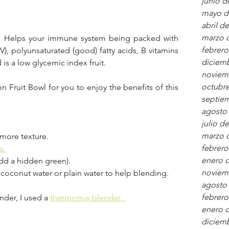
junio d
mayo d
abril d
marzo 
ts.  Helps your immune system being packed with 
febrero
, polyunsaturated (good) fatty acids, B vitamins 
diciem
is a low glycemic index fruit. 
noviem
octubre
n Fruit Bowl for you to enjoy the benefits of this 
septie
agosto
julio d
marzo 
e more texture. 
febrero
s.
enero 
add a hidden green).
noviem
 of coconut water or plain water to help blending.
agosto
febrero
nder, I used a 
thermomix blender.  
enero 
diciem