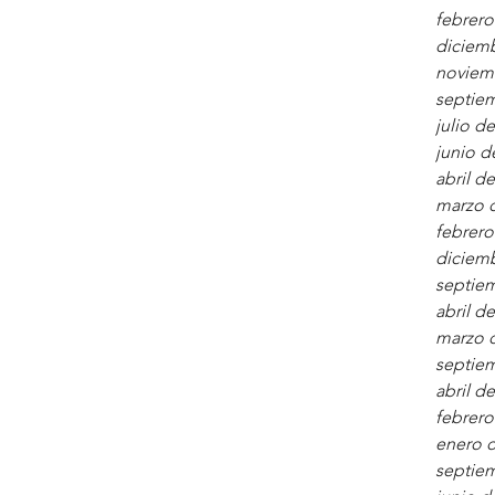
febrero
diciem
noviem
septie
julio d
junio d
abril d
marzo 
febrero
diciem
septie
abril d
marzo 
septie
abril d
febrero
enero 
septie