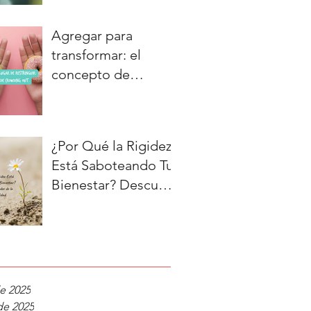
Nuevo
Agregar para
transformar: el
concepto de
"crowding out".
¿Por Qué la Rigidez
Está Saboteando Tu
Bienestar? Descubre
el Poder de la
Adaptabilidad
e 2025
de 2025