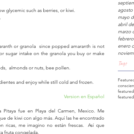
septie
agosto
 low glycemic such as berries, or kiwi.
mayo d
.
abril d
marzo 
febrero
enero 
anth or granola  since popped amaranth is not 
noviem
for sugar intake on the granola you buy or make 
Tags
s,  almonds or nuts, bee pollen.
Feature
dientes and enjoy while still cold and frozen.
conscie
feature
Version en Español
feature
 Pitaya fue en Playa del Carmen, Mexico. Me 
que de kiwi con algo más. Aquí las he encontrado 
n ricas, me imagino no están frescas.  Así que 
ta fruta congelada.